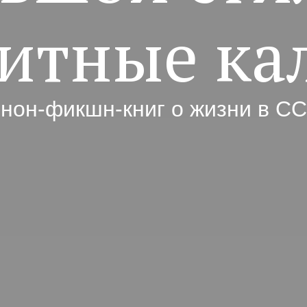
итные ка
 нон-фикшн-книг о жизни в С