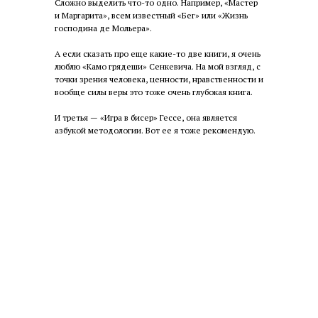
Сложно выделить что-то одно. Например, «Мастер
и Маргарита», всем известный «Бег» или «Жизнь
господина де Мольера».
А если сказать про еще какие-то две книги, я очень
люблю «Камо грядеши» Сенкевича. На мой взгляд, с
точки зрения человека, ценности, нравственности и
вообще силы веры это тоже очень глубокая книга.
И третья — «Игра в бисер» Гессе, она является
азбукой методологии. Вот ее я тоже рекомендую.