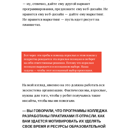
— ну, отлично, дайте ему другой вариант
программирования, предложите ему веб-дизайн. Не
нравится ему веб-дизайн — дайте ему маркетинг.
Не нравится маркетинг — пусть идет рисует на
планшетах.
Вот через эти пробы и помощь взрослых в этом поиске у
подростка рождается эта взрослая позиция и он берет
на себя ответственные решения. Потому что взрослая
позиция выражается в осознанном выборе. Наша
задача — чтобы этот осознанный выбор произошел.
На мой взгляд, именно на это должна работать вся
экосистема организации. Фактически мы, взрослые,
нужны для того, чтобы у ребят получались такие
инсайты, чтобы мы им помогали.
— ВЫ ГОВОРИЛИ, ЧТО ПРОГРАММЫ КОЛЛЕДЖА
РАЗРАБОТАНЫ ПРАКТИКАМИ IT-ОТРАСЛИ. КАК
ВАМ УДАЕТСЯ МОТИВИРОВАТЬ ИХ УДЕЛЯТЬ
СВОЕ ВРЕМЯ И РЕСУРСЫ ОБРАЗОВАТЕЛЬНОЙ