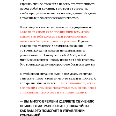
строишь бизнес, то всегда несешь ответственность
перед собой и другими, а это всегда стресс, и,
чтобы преодолевать это состояние, нужно обладать
в том числе психологической гибкостью.
В некотором смысле это навык — предпринимать.
Если ты на самом деле предприниматель, любой
кризис для тебя должен стать возможностью,
моментом быстрого принятия решения.
И даже
если ты что-то ранее додумывал, то кризис — это
то время, когда ты можешь не размышлять, а
реализовывать. Потому что любой MVP, любой
минимальный шаг к новому приведет тебя к успеху.
Это время, когда нужно просто не бояться и делать.
В стабильной ситуации нужно подумать, стоит ли
запускать новое, стоит ли что-то делать и прочее. А
вот кризис, мне кажется, —
это возможность, когда
все правила игры заканчиваются, и ты можешь через
эти попытки нового создавать новые правила
.
— ВЫ МНОГО ВРЕМЕНИ УДЕЛЯЕТЕ ОБУЧЕНИЮ
ПСИХОЛОГИИ. РАССКАЖИТЕ, ПОЖАЛУЙСТА,
КАК ВАМ ЭТО ПОМОГАЕТ В УПРАВЛЕНИИ
КОМПАНИЕЙ.