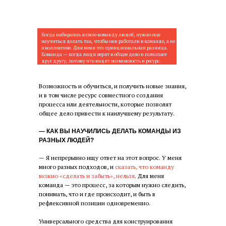
Когда набираешь в свою команду людей, нужно еще
научиться делать так, чтобы они работали в команде, а не
в коллективе. Для меня это принципиальная разница.
Команда — когда люди верят в общее дело и помогают
друг другу, потому что видят возможность и ресурс.
Возможность и обучиться, и получить новые знания,
и в том числе ресурс совместного создания
процесса или деятельности, которые позволят
общее дело привести к наилучшему результату.
— КАК ВЫ НАУЧИЛИСЬ ДЕЛАТЬ КОМАНДЫ ИЗ
РАЗНЫХ ЛЮДЕЙ?
— Я непрерывно ищу ответ на этот вопрос. У меня
много разных подходов, и
сказать, что команду
можно «сделать и забыть», нельзя
. Для меня
команда — это процесс, за которым нужно следить,
понимать, что и где происходит, и быть в
рефлексивной позиции одновременно.
Универсального средства для конструирования