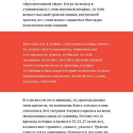
образовательной сфере. Когда ты молод и
сталкиваешься с этим явлением впервые, то тебе
мешает высокий уровень паники, внутренней
тревоги, но с этим можно справиться благодаря
психологическим знаниям.
Мне кажется, в первые сутки нужно вообще ничего
не делать, просто выдохнуть, осмыслить или
постараться не думать, чтобы как-то себя
заземлить. И потом с чистой и трезвой головой
нужно посмотреть на те факторы, которые
устойчивы и благодаря которым ты можешь сделать
принципиальное изменение твоей бизнес-схемы,
подхода, стратегии.
И если ввести это в привычку, то, проходя разные
типы кризисов, ты начинаешь более холодно к ним
относиться. Вот ситуация текущего кризиса на меня
эмоционально никак не повлияла. Потому что те
кризисы, которые я прошел в 23, 25, 27 своих лет,
казались мне страшнее, сильнее, ужаснее. Уровень
стресса тогда зашкаливал. Получается, что пока ты