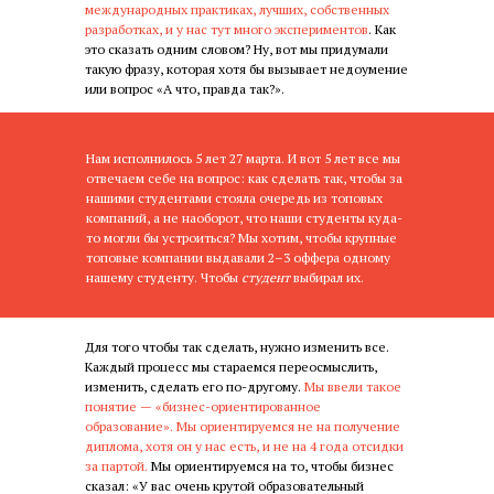
международных практиках, лучших, собственных
разработках, и у нас тут много экспериментов
. Как
это сказать одним словом? Ну, вот мы придумали
такую фразу, которая хотя бы вызывает недоумение
или вопрос «А что, правда так?».
Нам исполнилось 5 лет 27 марта. И вот 5 лет все мы
отвечаем себе на вопрос: как сделать так, чтобы за
нашими студентами стояла очередь из топовых
компаний, а не наоборот, что наши студенты куда-
то могли бы устроиться? Мы хотим, чтобы крупные
топовые компании выдавали 2–3 оффера одному
нашему студенту. Чтобы
студент
выбирал их.
Для того чтобы так сделать, нужно изменить все.
Каждый процесс мы стараемся переосмыслить,
изменить, сделать его по-другому.
Мы ввели такое
понятие — «бизнес-ориентированное
образование».
Мы ориентируемся не на получение
диплома, хотя он у нас есть, и не на 4 года отсидки
за партой.
Мы ориентируемся на то, чтобы бизнес
сказал: «У вас очень крутой образовательный