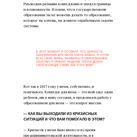
Руководил разными колледжами и увидел границы
и возможности. Я понял, что в государственном
образовании ты не можешь делать то образование,
которое ты хочешь, ты должен отрабатывать задачи
системы.
В ЭТОТ МОМЕНТ Я ОСОЗНАЛ, ЧТО ЦЕННОСТЬ
ОБРАЗОВАНИЯ ДЛЯ МЕНЯ ОЧЕНЬ ВАЖНА, Я ГОТОВ
ВСЮ СВОЮ ЖИЗНЬ ЗАНИМАТЬСЯ ОБРАЗОВАНИЕМ.
ПОЭТОМУ Я ПРИНЯЛ РЕШЕНИЕ УЙТИ И ДЕЛАТЬ
СВОЙ КОЛЛЕДЖ ТАКИМ, КАК Я ЕГО ВИЖУ.
Вот так в 2017 году у меня, собственно, и
получилось. Колледж для меня — это мой еще один
ребенок, им я живу сегодня, и продолжать работу с
образованием для меня — это вопрос миссии.
— КАК ВЫ ВЫХОДИЛИ ИЗ КРИЗИСНЫХ
СИТУАЦИЙ И ЧТО ВАМ ПОМОГАЛО В ЭТОМ?
— Кризисов у меня было много и во время
предпринимательской деятельности, и в