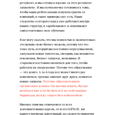
результат, и мы готовы в идеале за этот результат
заплатить». И мы потихонечку готовимся к тому,
чтобы наши ребята начали получать гранты от
компаний, и такие примеры уже есть. Наши
студенты со второго курса уже работают внутри
наших структур, и зарабатывают, и оплачивают
самостоятельно свое обучение.
Я не могу сказать, что мы полностью и окончательно
отстроили свою бизнес-модель, потому что это
тоже путь, который мы постоянно переосмысляем,
запускаем новые гипотезы, смотрим, как меняются
поколения, бизнес-запросы, экономика. И
стараемся постоянно меняться для того, чтобы
работать на опережение. Потому что образование
— это долго. А за 4 года все может много раз
измениться, тренды заменят друг друга, появятся
новые запросы.
Поэтому образовательная
организация должна эти вызовы ловить, быстро
меняться или хотя бы быть вот на этой границе
баррикады, между запросом и изменением.
Именно этим мы отличаемся от всех
дополнительных курсов, от всего EdTech: лаг
нашего времени длительный, но скорость принятия