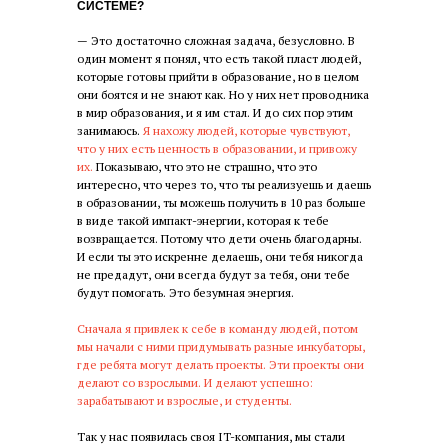
СИСТЕМЕ?
— Это достаточно сложная задача, безусловно. В
один момент я понял, что есть такой пласт людей,
которые готовы прийти в образование, но в целом
они боятся и не знают как. Но у них нет проводника
в мир образования, и я им стал. И до сих пор этим
занимаюсь.
Я нахожу людей, которые чувствуют,
что у них есть ценность в образовании, и привожу
их.
Показываю, что это не страшно, что это
интересно, что через то, что ты реализуешь и даешь
в образовании, ты можешь получить в 10 раз больше
в виде такой импакт-энергии, которая к тебе
возвращается. Потому что дети очень благодарны.
И если ты это искренне делаешь, они тебя никогда
не предадут, они всегда будут за тебя, они тебе
будут помогать. Это безумная энергия.
Сначала я привлек к себе в команду людей, потом
мы начали с ними придумывать разные инкубаторы,
где ребята могут делать проекты. Эти проекты они
делают со взрослыми. И делают успешно:
зарабатывают и взрослые, и студенты.
Так у нас появилась своя IT-компания, мы стали