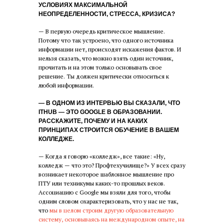
УСЛОВИЯХ МАКСИМАЛЬНОЙ
НЕОПРЕДЕЛЕННОСТИ, СТРЕССА, КРИЗИСА?
— В первую очередь критическое мышление.
Потому что так устроено, что одного источника
информации нет, происходят искажения фактов. И
нельзя сказать, что можно взять один источник,
прочитать и на этом только основывать свое
решение. Ты должен критически относиться к
любой информации.
— В ОДНОМ ИЗ ИНТЕРВЬЮ ВЫ СКАЗАЛИ, ЧТО
ITHUB — ЭТО GOOGLE В ОБРАЗОВАНИИ.
РАССКАЖИТЕ, ПОЧЕМУ И НА КАКИХ
ПРИНЦИПАХ СТРОИТСЯ ОБУЧЕНИЕ В ВАШЕМ
КОЛЛЕДЖЕ.
— Когда я говорю «колледж», все такие: «Ну,
колледж — что это? Профтехучилище?» У всех сразу
возникает некоторое шаблонное мышление про
ПТУ или техникумы каких-то прошлых веков.
Ассоциацию с Google мы взяли для того, чтобы
одним словом охарактеризовать, что у нас не так,
что
мы в целом строим другую образовательную
систему, основываясь на международном опыте, на