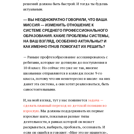
решений должна быть быстрой. И тогда ты будешь
актуальным.
— ВЫ НЕОДНОКРАТНО ГОВОРИЛИ, ЧТО ВАША
МИССИЯ — ИЗМЕНИТЬ ОТНОШЕНИЕ К
СИСТЕМЕ СРЕДНЕГО ПРОФЕССИОНАЛЬНОГО
ОБРАЗОВАНИЯ. КАКИЕ ПРОБЛЕМЫ СИСТЕМЫ,
НА ВАШ ВЗГЛЯД, ОСОБЕННО АКТУАЛЬНЫ? И
КАК ИМЕННО ITHUB ПОМОГАЕТ ИХ РЕШИТЬ?
— Раньше профтехобразование ассоциировалось с
ребятами, которые не дотянули до поступления в
10-й класс. Но сейчас это уже не так, многие
школьники отправляются в колледж после 9-го
класса, потому что им неинтересно в школе: на них
давит эта система, а они хотят реализоваться, быть
самостоятельными.
И, на мой взгляд, тут у нас появляется
задача —
сделать плавный переход из детской позиции во
взрослую
. Мы должны поддерживать их первые
взрослые шаги, показывая разные типы
деятельности, в рамках которой он может
раскрываться, выбирать, пробовать, осознавать. И
если он ошибся и говорит: «Мне это не нравится»,