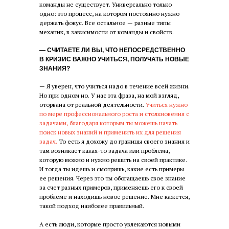
команды не существует. Универсально только
одно: это процесс, на котором постоянно нужно
держать фокус. Все остальное — разные типы
механик, в зависимости от команды и свойств.
— СЧИТАЕТЕ ЛИ ВЫ, ЧТО НЕПОСРЕДСТВЕННО
В КРИЗИС ВАЖНО УЧИТЬСЯ, ПОЛУЧАТЬ НОВЫЕ
ЗНАНИЯ?
— Я уверен, что учиться надо в течение всей жизни.
Но при одном но. У нас эта фраза, на мой взгляд,
оторвана от реальной деятельности.
Учиться нужно
по мере профессионального роста и столкновения с
задачами, благодаря которым ты можешь начать
поиск новых знаний и применить их для решения
задач.
То есть я дохожу до границы своего знания и
там возникает какая-то задача или проблема,
которую можно и нужно решить на своей практике.
И тогда ты идешь и смотришь, какие есть примеры
ее решения. Через это ты обогащаешь свое знание
за счет разных примеров, применяешь его к своей
проблеме и находишь новое решение. Мне кажется,
такой подход наиболее правильный.
А есть люди, которые просто увлекаются новыми