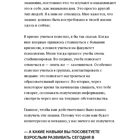
знаниями, постоянно что-то изучают и накапливают
это в себе, как энциклопедия. Это просто другой
тип людей. Я к ним не отношусь. Мне кажется, что
знание должно быть востребовано в твоей жизни
здесь и сейчас.
В кризис учиться полезно, я бы так сказал. Когда
мне впервые пришлось столкнуться с большим
кризисом, я пошел учиться на факультет
психологии. Меня тогда процесс учебы очень
стабилизировал. Во-первых, учеба помогает
отвлечься и — опять же — заземлиться. Особенно
полезно учиться в группах, контактировать с
людьми: это помогает настроиться на
образовательный процесс. Во-вторых, через
некоторое время ты начинаешь слышать, что тебе
говорят, осознавать полученную информацию,
смотреть через нее на текущие обстоятельства.
Главное, чтобы вам действительно было важно
получить эти знания. Потому что если вам будет
неинтересно и неважно, у вас ничего не получится.
— А КАКИЕ НАВЫКИ ВЫ ПОСОВЕТУЕТЕ
ВЗРОСЛЫМ РАЗВИВАТЬ СЕГОДНЯ В