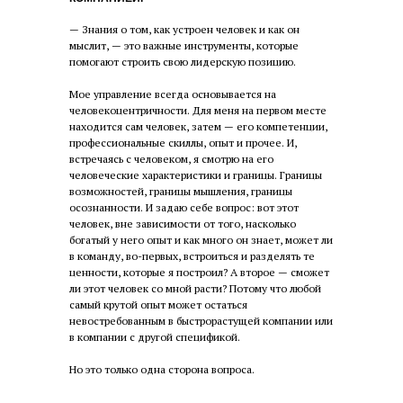
— Знания о том, как устроен человек и как он
мыслит, — это важные инструменты, которые
помогают строить свою лидерскую позицию.
Мое управление всегда основывается на
человекоцентричности. Для меня на первом месте
находится сам человек, затем — его компетенции,
профессиональные скиллы, опыт и прочее. И,
встречаясь с человеком, я смотрю на его
человеческие характеристики и границы. Границы
возможностей, границы мышления, границы
осознанности. И задаю себе вопрос: вот этот
человек, вне зависимости от того, насколько
богатый у него опыт и как много он знает, может ли
в команду, во-первых, встроиться и разделять те
ценности, которые я построил? А второе — сможет
ли этот человек со мной расти? Потому что любой
самый крутой опыт может остаться
невостребованным в быстрорастущей компании или
в компании с другой спецификой.
Но это только одна сторона вопроса.