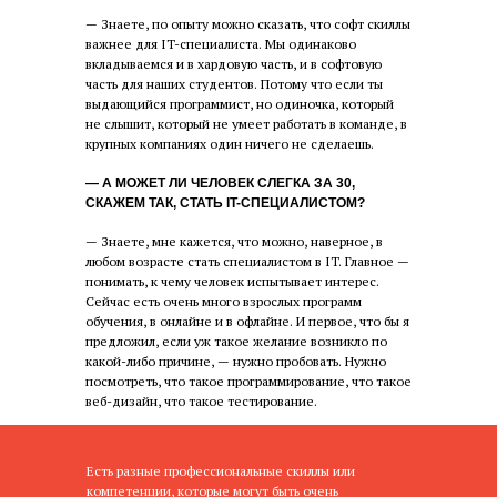
— Знаете, по опыту можно сказать, что софт скиллы
важнее для IT-специалиста. Мы одинаково
вкладываемся и в хардовую часть, и в софтовую
часть для наших студентов. Потому что если ты
выдающийся программист, но одиночка, который
не слышит, который не умеет работать в команде, в
крупных компаниях один ничего не сделаешь.
— А МОЖЕТ ЛИ ЧЕЛОВЕК СЛЕГКА ЗА 30,
СКАЖЕМ ТАК, СТАТЬ IT-СПЕЦИАЛИСТОМ?
— Знаете, мне кажется, что можно, наверное, в
любом возрасте стать специалистом в IT. Главное —
понимать, к чему человек испытывает интерес.
Сейчас есть очень много взрослых программ
обучения, в онлайне и в офлайне. И первое, что бы я
предложил, если уж такое желание возникло по
какой-либо причине, — нужно пробовать. Нужно
посмотреть, что такое программирование, что такое
веб-дизайн, что такое тестирование.
Есть разные профессиональные скиллы или
компетенции, которые могут быть очень