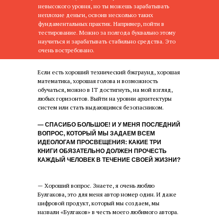
невысокого уровня, но ты можешь зарабатывать
неплохие деньги, освоив несколько таких
фундаментальных практик. Например, пойти в
тестирование. Можно за полгода буквально этому
научиться и зарабатывать стабильно средства. Это
очень востребовано.
Если есть хороший технический бэкграунд, хорошая
математика, хорошая голова и возможность
обучаться, можно в IT достигнуть, на мой взгляд,
любых горизонтов. Выйти на уровни архитектуры
систем или стать выдающимся безопасником.
— СПАСИБО БОЛЬШОЕ! И У МЕНЯ ПОСЛЕДНИЙ
ВОПРОС, КОТОРЫЙ МЫ ЗАДАЕМ ВСЕМ
ИДЕОЛОГАМ ПРОСВЕЩЕНИЯ: КАКИЕ ТРИ
КНИГИ ОБЯЗАТЕЛЬНО ДОЛЖЕН ПРОЧЕСТЬ
КАЖДЫЙ ЧЕЛОВЕК В ТЕЧЕНИЕ СВОЕЙ ЖИЗНИ?
— Хороший вопрос. Знаете, я очень люблю
Булгакова, это для меня автор номер один. И даже
цифровой продукт, который мы создаем, мы
назвали «Булгаков» в честь моего любимого автора.