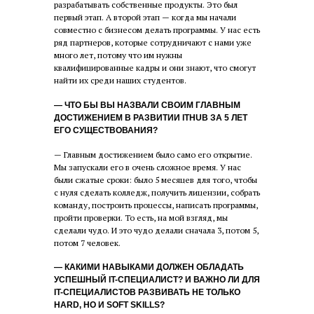
разрабатывать собственные продукты. Это был
первый этап. А второй этап — когда мы начали
совместно с бизнесом делать программы. У нас есть
ряд партнеров, которые сотрудничают с нами уже
много лет, потому что им нужны
квалифицированные кадры и они знают, что смогут
найти их среди наших студентов.
— ЧТО БЫ ВЫ НАЗВАЛИ СВОИМ ГЛАВНЫМ
ДОСТИЖЕНИЕМ В РАЗВИТИИ ITHUB ЗА 5 ЛЕТ
ЕГО СУЩЕСТВОВАНИЯ?
— Главным достижением было само его открытие.
Мы запускали его в очень сложное время. У нас
были сжатые сроки: было 5 месяцев для того, чтобы
с нуля сделать колледж, получить лицензии, собрать
команду, построить процессы, написать программы,
пройти проверки. То есть, на мой взгляд, мы
сделали чудо. И это чудо делали сначала 3, потом 5,
потом 7 человек.
— КАКИМИ НАВЫКАМИ ДОЛЖЕН ОБЛАДАТЬ
УСПЕШНЫЙ IT-СПЕЦИАЛИСТ? И ВАЖНО ЛИ ДЛЯ
IT-СПЕЦИАЛИСТОВ РАЗВИВАТЬ НЕ ТОЛЬКО
HARD, НО И SOFT SKILLS?